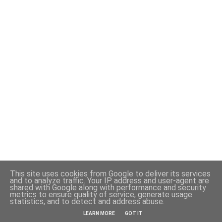
This site uses cookies from Google to deliver its services
and to analyze traffic. Your IP address and user-agent are
shared with Google along with performance and security
metrics to ensure quality of service, generate usage
statistics, and to detect and address abuse.
Powered by Blogger
LEARN MORE
GOT IT