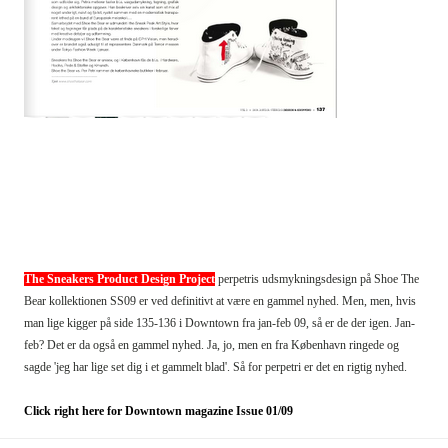
The Sneakers Product Design Project
perpetris udsmykningsdesign på Shoe The
Bear kollektionen SS09 er ved definitivt at være en gammel nyhed. Men, men, hvis
man lige kigger på side 135-136 i Downtown fra jan-feb 09, så er de der igen. Jan-
feb? Det er da også en gammel nyhed. Ja, jo, men en fra København ringede og
sagde 'jeg har lige set dig i et gammelt blad'. Så for perpetri er det en rigtig nyhed.
Click right here for Downtown magazine Issue 01/09